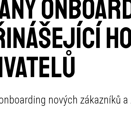
vaný onboar
inášející h
ivatelů
l onboarding nových zákazníků a 