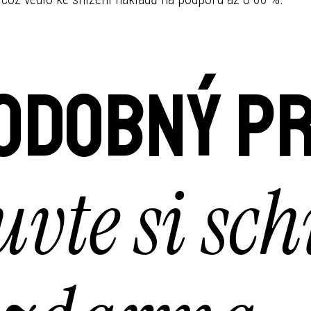
podobný p
vte si sc