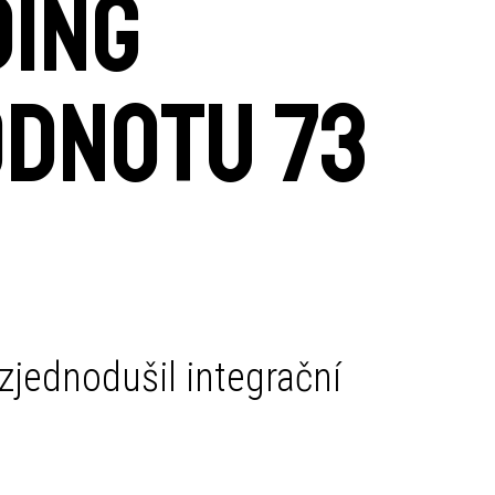
ding
odnotu 73
zjednodušil integrační