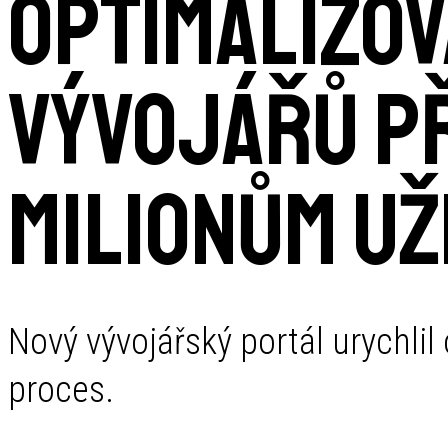
Optimalizo
vývojářů př
milionům už
Nový vývojářský portál urychli
proces.