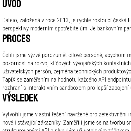
Úvod
Dateio, založená v roce 2013, je rychle rostoucí česká 
perspektivy moderním spotřebitelům. Je bankovním par
Proces
Čelili jsme výzvě porozumět cílové persóně, abychom m
pozornost na rozvoj klíčových vývojářských kontaktních
uživatelských persón, zejména technických produktový
TapiX se zaměřením na hodnotu každého API endpointu. 
rozhraní s interaktivním sandboxem pro lepší zapojení 
Výsledek
Vytvořili jsme vlastní řešení navržené pro zefektivnění 
nové i stávající zákazníky. Zaměřili jsme se na tvorb
strukturovanými API a plynulým uživatelským zážitkem,