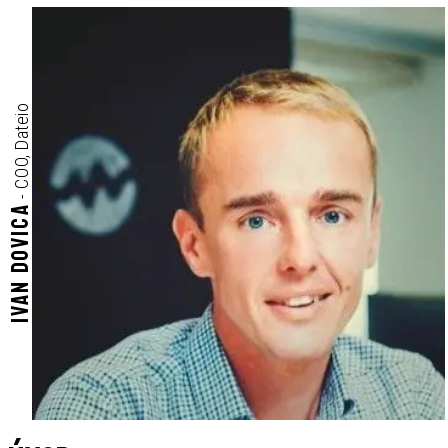
COO, Dateio
-
Ivan Dovica