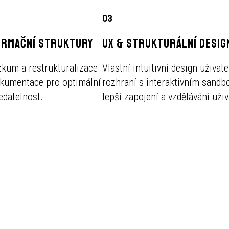
03
ORMAČNÍ STRUKTURY
UX & STRUKTURÁLNÍ DESIG
kum a restrukturalizace
Vlastní intuitivní design uživat
okumentace pro optimální
rozhraní s interaktivním sand
edatelnost.
lepší zapojení a vzdělávání uživ