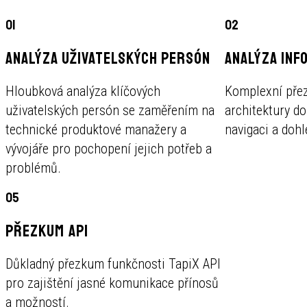
01
02
ANALÝZA UŽIVATELSKÝCH PERSÓN
ANALÝZA INF
Hloubková analýza klíčových
Komplexní přez
uživatelských persón se zaměřením na
architektury d
technické produktové manažery a
navigaci a dohl
vývojáře pro pochopení jejich potřeb a
problémů.
05
PŘEZKUM API
Důkladný přezkum funkčnosti TapiX API
pro zajištění jasné komunikace přínosů
a možností.