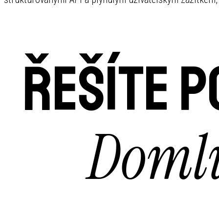
Řešíte 
Domlu