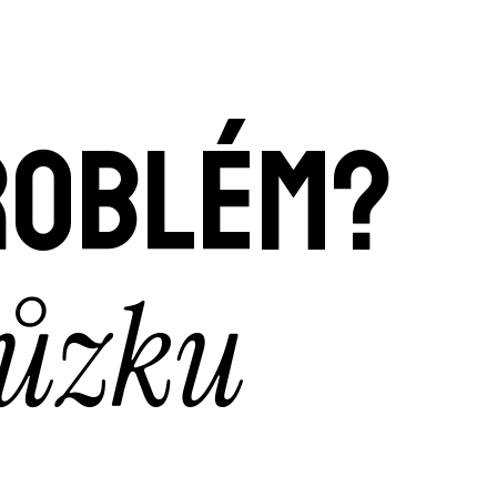
roblém?
hůzku