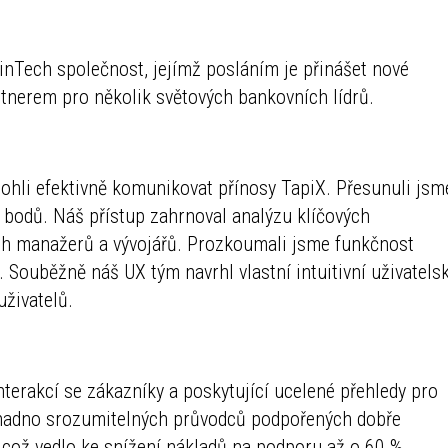
FinTech společnost, jejímž posláním je přinášet nové
tnerem pro několik světových bankovních lídrů.
ohli efektivně komunikovat přínosy TapiX. Přesunuli jsm
 bodů. Náš přístup zahrnoval analýzu klíčových
ch manažerů a vývojářů. Prozkoumali jsme funkčnost
Souběžně náš UX tým navrhl vlastní intuitivní uživatels
uživatelů.
interakcí se zákazníky a poskytující ucelené přehledy pro
u snadno srozumitelných průvodců podpořených dobře
 což vedlo ke snížení nákladů na podporu až o 60 %.