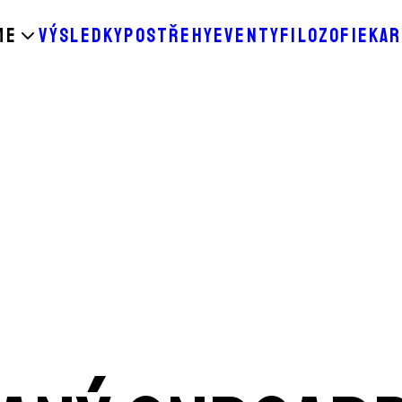
ME
VÝSLEDKY
POSTŘEHY
EVENTY
FILOZOFIE
KAR