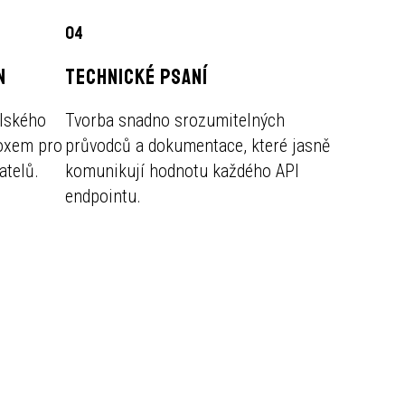
04
N
TECHNICKÉ PSANÍ
elského
Tvorba snadno srozumitelných
boxem pro
průvodců a dokumentace, které jasně
atelů.
komunikují hodnotu každého API
endpointu.